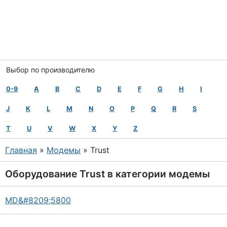
Выбор по производителю
0-9
A
B
C
D
E
F
G
H
I
J
K
L
M
N
O
P
Q
R
S
T
U
V
W
X
Y
Z
Главная
»
Модемы
» Trust
Оборудование
Trust
в категории
модемы
MD&#8209;5800