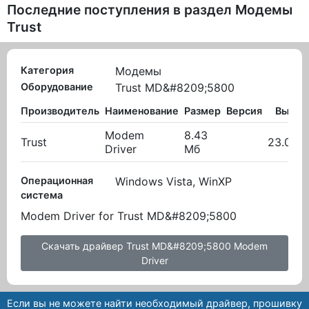
Последние поступления в раздел
Модемы
Trust
Категория
Модемы
Оборудование
Trust MD&#8209;5800
Производитель
Наименование
Размер
Версия
Вылож
Modem
8.43
Trust
23.09.
Driver
Мб
Операционная
Windows Vista, WinXP
система
Modem Driver for Trust MD&#8209;5800
Скачать драйвер Trust MD&#8209;5800 Modem
Driver
Если вы не можете найти необходимый драйвер, прошивку