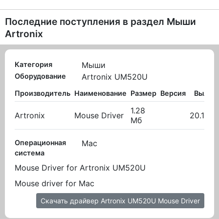
Последние поступления в раздел
Мыши
Artronix
Категория
Мыши
Оборудование
Artronix UM520U
Производитель
Наименование
Размер
Версия
Вылож
1.28
Artronix
Mouse Driver
20.10.2
Мб
Операционная
Mac
система
Mouse Driver for Artronix UM520U
Mouse driver for Mac
Скачать драйвер Artronix UM520U Mouse Driver