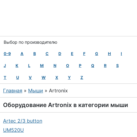
Выбор по производителю
0-9
A
B
C
D
E
F
G
H
I
J
K
L
M
N
O
P
Q
R
S
T
U
V
W
X
Y
Z
Главная
»
Мыши
» Artronix
Оборудование
Artronix
в категории
мыши
Artec 2/3 button
UM520U