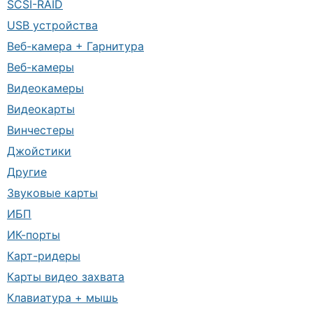
SCSI-RAID
USB устройства
Веб-камера + Гарнитура
Веб-камеры
Видеокамеры
Видеокарты
Винчестеры
Джойстики
Другие
Звуковые карты
ИБП
ИК-порты
Карт-ридеры
Карты видео захвата
Клавиатура + мышь