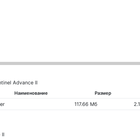
tinel Advance II
Наименование
Размер
er
117.66 Мб
2.1
II