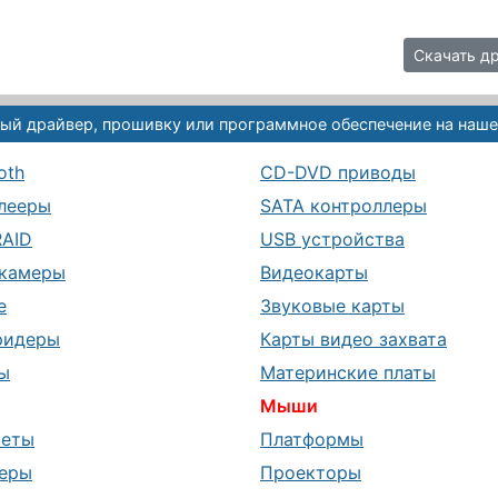
Скачать др
ый драйвер, прошивку или программное обеспечение на наше
oth
CD-DVD приводы
лееры
SATA контроллеры
RAID
USB устройства
камеры
Видеокарты
е
Звуковые карты
ридеры
Карты видео захвата
ы
Материнские платы
Мыши
шеты
Платформы
еры
Проекторы