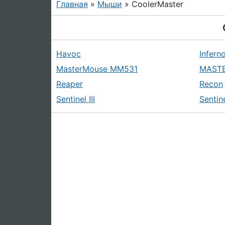
Главная
»
Мыши
» CoolerMaster
Havoc
Infern
MasterMouse MM531
MAST
Reaper
Recon
Sentinel III
Sentin