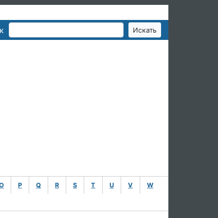
к
O
P
Q
R
S
T
U
V
W