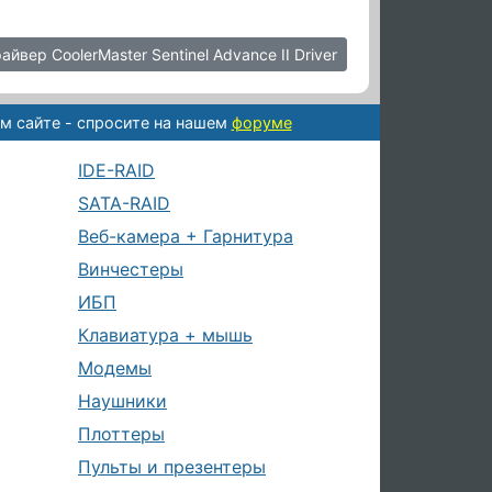
айвер CoolerMaster Sentinel Advance II Driver
м сайте - спросите на нашем
форуме
IDE-RAID
SATA-RAID
Веб-камера + Гарнитура
Винчестеры
ИБП
Клавиатура + мышь
Модемы
Наушники
Плоттеры
Пульты и презентеры