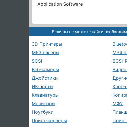
Application Software
Если вы не можете найти необходим
3D Принтеры
Blueto
MP3 плееры
MP4 п
SCSI
SCSI-
Веб-камеры
Видео
Джойстики
Други
ИК-порты
Карт-
Клавиатуры
Копир
Мониторы
МФУ
Ноутбуки
План
Принт-серверы
Принт