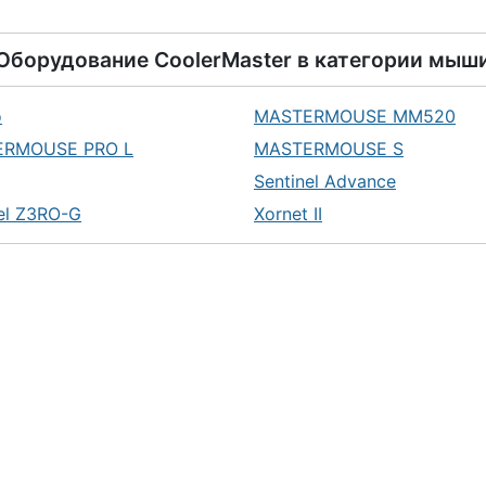
Оборудование
CoolerMaster
в категории
мыш
o
MASTERMOUSE MM520
ERMOUSE PRO L
MASTERMOUSE S
Sentinel Advance
el Z3RO-G
Xornet II