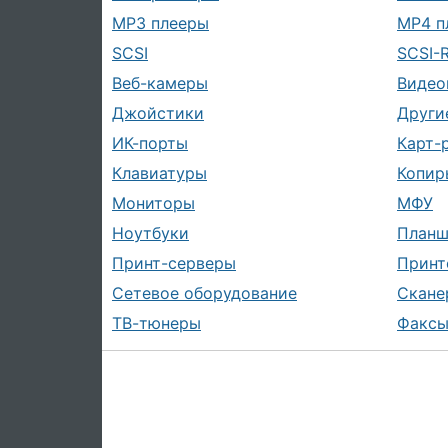
MP3 плееры
MP4 п
SCSI
SCSI-
Веб-камеры
Видео
Джойстики
Други
ИК-порты
Карт-
Клавиатуры
Копир
Мониторы
МФУ
Ноутбуки
План
Принт-серверы
Принт
Сетевое оборудование
Скане
ТВ-тюнеры
Факс