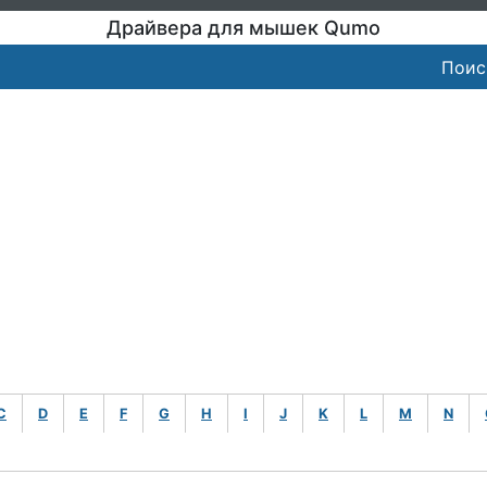
Драйвера для мышек Qumo
Поис
C
D
E
F
G
H
I
J
K
L
M
N