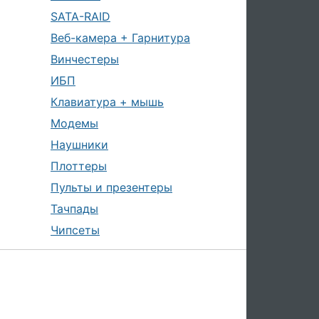
SATA-RAID
Веб-камера + Гарнитура
Винчестеры
ИБП
Клавиатура + мышь
Модемы
Наушники
Плоттеры
Пульты и презентеры
Тачпады
Чипсеты