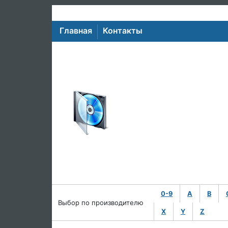
Главная
Контакты
0-9
A
B
Выбор по производителю
X
Y
Z