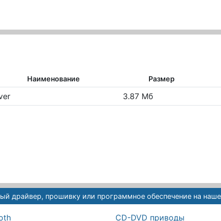
Наименование
Размер
ver
3.87 Мб
ый драйвер, прошивку или программное обеспечение на наше
oth
CD-DVD приводы