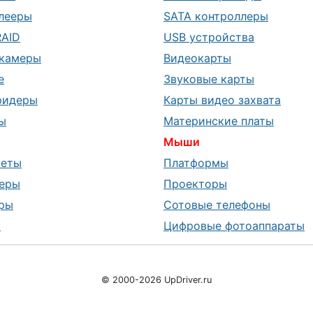
лееры
SATA контроллеры
RAID
USB устройства
камеры
Видеокарты
е
Звуковые карты
ридеры
Карты видео захвата
ы
Материнские платы
Мыши
шеты
Платформы
еры
Проекторы
ры
Сотовые телефоны
ы
Цифровые фотоаппараты
© 2000-2026 UpDriver.ru