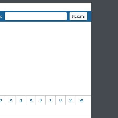
к
O
P
Q
R
S
T
U
V
W