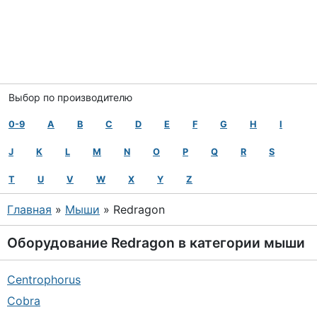
Выбор по производителю
0-9
A
B
C
D
E
F
G
H
I
J
K
L
M
N
O
P
Q
R
S
T
U
V
W
X
Y
Z
Главная
»
Мыши
» Redragon
Оборудование
Redragon
в категории
мыши
Centrophorus
Cobra