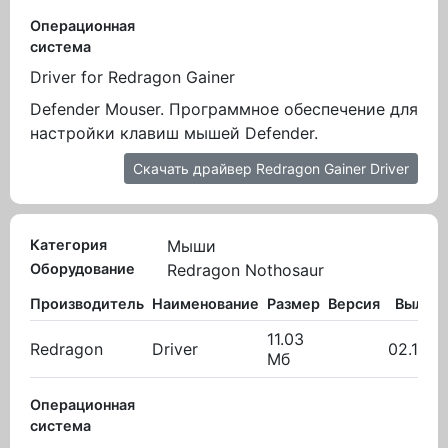
Операционная
система
Driver for Redragon Gainer
Defender Mouser. Программное обеспечение для
настройки клавиш мышей Defender.
Скачать драйвер Redragon Gainer Driver
Категория
Мыши
Оборудование
Redragon Nothosaur
Производитель
Наименование
Размер
Версия
Вылож
11.03
Redragon
Driver
02.10.2
Мб
Операционная
система