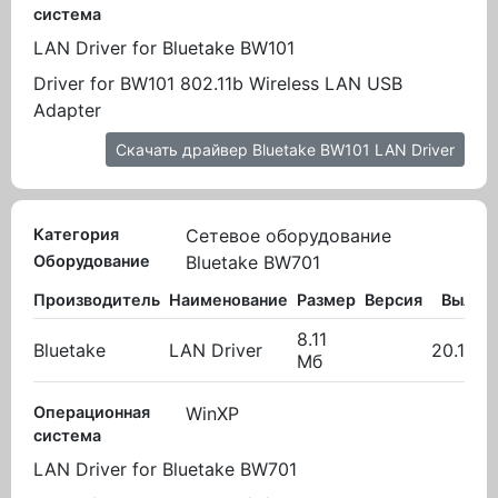
система
LAN Driver for Bluetake BW101
Driver for BW101 802.11b Wireless LAN USB
Adapter
Скачать драйвер Bluetake BW101 LAN Driver
Категория
Сетевое оборудование
Оборудование
Bluetake BW701
Производитель
Наименование
Размер
Версия
Вылож
8.11
Bluetake
LAN Driver
20.10.2
Мб
Операционная
WinXP
система
LAN Driver for Bluetake BW701