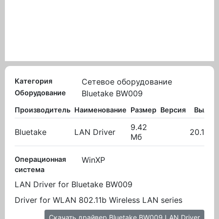
Категория
Сетевое оборудование
Оборудование
Bluetake BW009
Производитель
Наименование
Размер
Версия
Вылож
9.42
Bluetake
LAN Driver
20.10.2
Мб
Операционная
WinXP
система
LAN Driver for Bluetake BW009
Driver for WLAN 802.11b Wireless LAN series
Скачать драйвер Bluetake BW009 LAN Driver