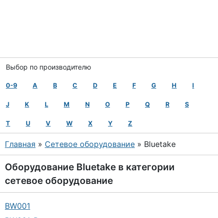
Выбор по производителю
0-9
A
B
C
D
E
F
G
H
I
J
K
L
M
N
O
P
Q
R
S
T
U
V
W
X
Y
Z
Главная
»
Сетевое оборудование
» Bluetake
Оборудование
Bluetake
в категории
сетевое оборудование
BW001