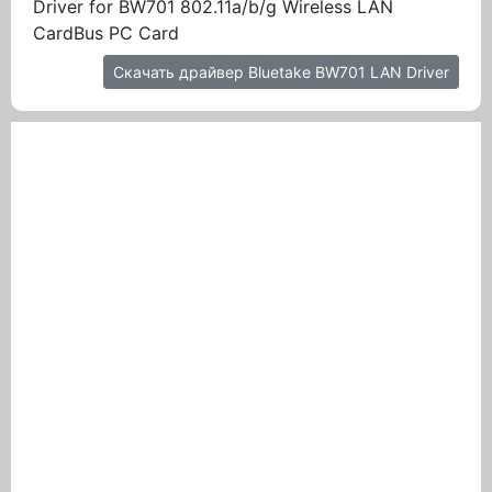
Driver for BW701 802.11a/b/g Wireless LAN
CardBus PC Card
Скачать драйвер Bluetake BW701 LAN Driver