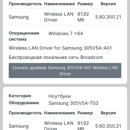
Производитель
Наименование
Размер
Версия
В
Wireless LAN
61.92
Samsung
5.60.350.21
27.
Driver
Мб
Операционная
Windows 7 x64
система
Wireless LAN Driver for Samsung 305V5A-A01
Беспроводная локальная сеть Broadcom
Скачать драйвер Samsung 305V5A-A01 Wireless LAN
Driver
Категория
Ноутбуки
Оборудование
Samsung 305V5A-T03
Производитель
Наименование
Размер
Версия
В
Wireless LAN
61.92
Samsung
5.60.350.21
27.
Driver
Мб