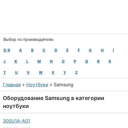
Выбор по производителю
0-9
A
B
C
D
E
F
G
H
I
J
K
L
M
N
O
P
Q
R
S
T
U
V
W
X
Y
Z
Главная
»
Ноутбуки
» Samsung
Оборудование
Samsung
в категории
ноутбуки
300U1A-A01