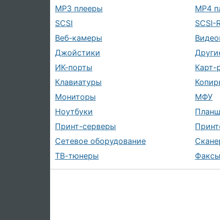
MP3 плееры
MP4 п
SCSI
SCSI-
Веб-камеры
Видео
Джойстики
Други
ИК-порты
Карт-
Клавиатуры
Копир
Мониторы
МФУ
Ноутбуки
План
Принт-серверы
Принт
Сетевое оборудование
Скане
ТВ-тюнеры
Факс