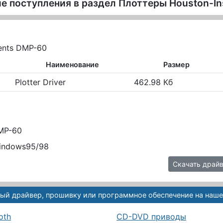
е поступления в раздел
Плоттеры Houston-In
ents DMP-60
Наименование
Размер
Plotter Driver
462.98 Кб
DMP-60
Windows95/98
Скачать драйве
ый драйвер, прошивку или программное обеспечение на наше
oth
CD-DVD приводы