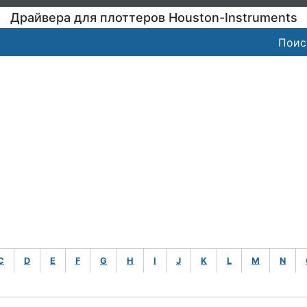
Драйвера для плоттеров Houston-Instruments
Поис
C
D
E
F
G
H
I
J
K
L
M
N