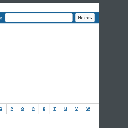
к
O
P
Q
R
S
T
U
V
W