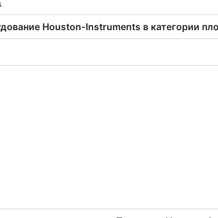
s
удование
Houston-Instruments
в категории
пл