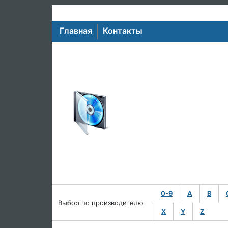
Главная
Контакты
0-9
A
B
Выбор по производителю
X
Y
Z