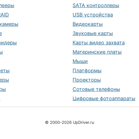
лееры
SATA контроллеры
RAID
USB устройства
камеры
Видеокарты
е
Звуковые карты
ридеры
Карты видео захвата
ы
Материнские платы
Мыши
шеты
Платформы
еры
Проекторы
ры
Сотовые телефоны
ы
Цифровые фотоаппараты
© 2000-2026 UpDriver.ru