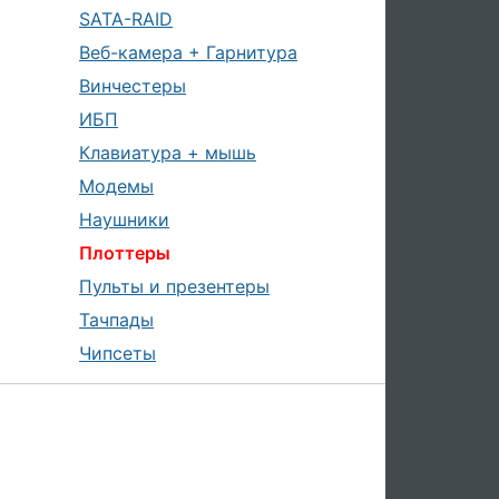
SATA-RAID
Веб-камера + Гарнитура
Винчестеры
ИБП
Клавиатура + мышь
Модемы
Наушники
Плоттеры
Пульты и презентеры
Тачпады
Чипсеты