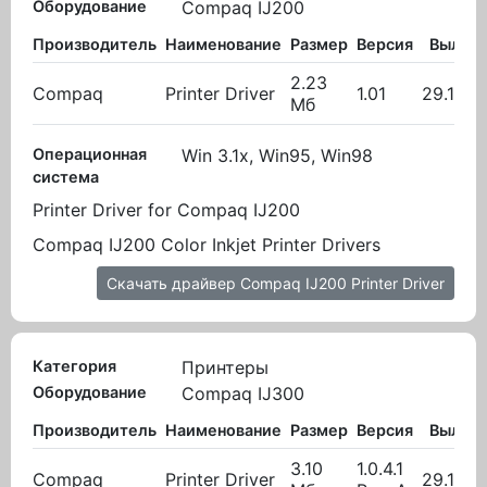
Оборудование
Compaq IJ200
Производитель
Наименование
Размер
Версия
Вылож
2.23
Compaq
Printer Driver
1.01
29.11.2
Мб
Операционная
Win 3.1x, Win95, Win98
система
Printer Driver for Compaq IJ200
Compaq IJ200 Color Inkjet Printer Drivers
Скачать драйвер Compaq IJ200 Printer Driver
Категория
Принтеры
Оборудование
Compaq IJ300
Производитель
Наименование
Размер
Версия
Вылож
3.10
1.0.4.1
Compaq
Printer Driver
29.11.2