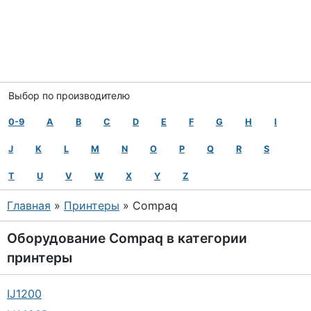
Выбор по производителю
0-9
A
B
C
D
E
F
G
H
I
J
K
L
M
N
O
P
Q
R
S
T
U
V
W
X
Y
Z
Главная
»
Принтеры
» Compaq
Оборудование
Compaq
в категории
принтеры
IJ1200