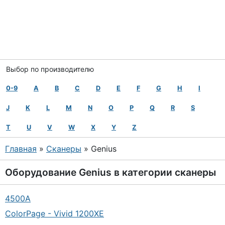
Выбор по производителю
0-9
A
B
C
D
E
F
G
H
I
J
K
L
M
N
O
P
Q
R
S
T
U
V
W
X
Y
Z
Главная
»
Сканеры
» Genius
Оборудование
Genius
в категории
сканеры
4500A
ColorPage - Vivid 1200XE