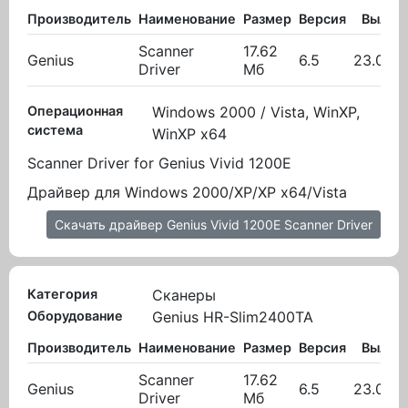
Производитель
Наименование
Размер
Версия
Вылож
Scanner
17.62
Genius
6.5
23.03.2
Driver
Мб
Операционная
Windows 2000 / Vista, WinXP,
система
WinXP x64
Scanner Driver for Genius Vivid 1200E
Драйвер для Windows 2000/XP/XP x64/Vista
Скачать драйвер Genius Vivid 1200E Scanner Driver
Категория
Сканеры
Оборудование
Genius HR-Slim2400TA
Производитель
Наименование
Размер
Версия
Вылож
Scanner
17.62
Genius
6.5
23.03.2
Driver
Мб