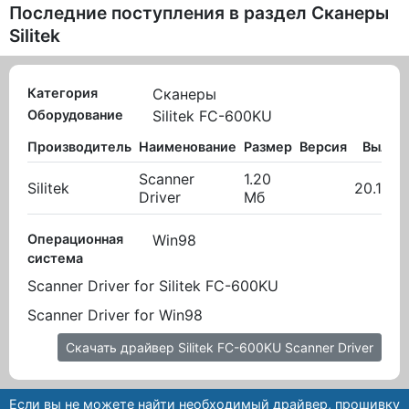
Последние поступления в раздел
Сканеры
Silitek
Категория
Сканеры
Оборудование
Silitek FC-600KU
Производитель
Наименование
Размер
Версия
Вылож
Scanner
1.20
Silitek
20.10.2
Driver
Мб
Операционная
Win98
система
Scanner Driver for Silitek FC-600KU
Scanner Driver for Win98
Скачать драйвер Silitek FC-600KU Scanner Driver
Если вы не можете найти необходимый драйвер, прошивку