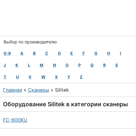
Выбор по производителю
0-9
A
B
C
D
E
F
G
H
I
J
K
L
M
N
O
P
Q
R
S
T
U
V
W
X
Y
Z
Главная
»
Сканеры
» Silitek
Оборудование
Silitek
в категории
сканеры
FC-600KU