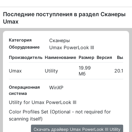
Последние поступления в раздел
Сканеры
Umax
Категория
Сканеры
Оборудование
Umax PowerLook III
Производитель
Наименование
Размер
Версия
Вылож
19.99
Umax
Utility
20.10.2
Мб
Операционная
WinXP
система
Utility for Umax PowerLook III
Color Profiles Set (Optional - not required for
scanning itself)
Скачать драйвер Umax PowerLook III Utility