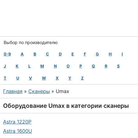
Выбор по производителю
0-9
A
B
C
D
E
F
G
H
I
J
K
L
M
N
O
P
Q
R
S
T
U
V
W
X
Y
Z
Главная
»
Сканеры
» Umax
Оборудование
Umax
в категории
сканеры
Astra 1220P
Astra 1600U