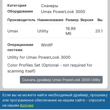
Категория
Сканеры
Оборудование
Umax PowerLook 3000
Производитель
Наименование
Размер
Версия
Вылож
19.99
Umax
Utility
20.10.2
Мб
Операционная
WinXP
система
Utility for Umax PowerLook 3000
Color Profiles Set (Optional - not required for
scanning itself)
Скачать драйвер Umax PowerLook 3000 Utility
Если вы не можете найти необходимый драйвер, прошивку
или программное обеспечение на нашем сайте - спросите
на нашем
форуме