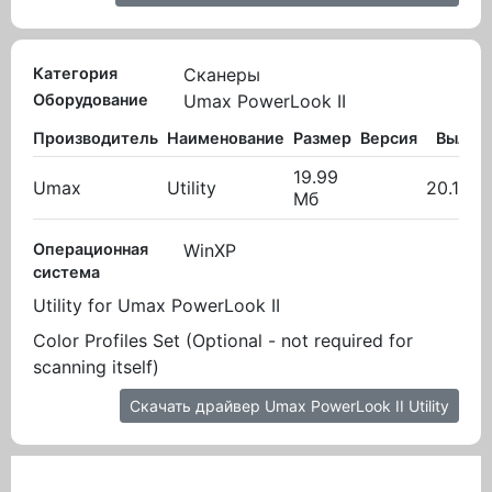
Категория
Сканеры
Оборудование
Umax PowerLook II
Производитель
Наименование
Размер
Версия
Вылож
19.99
Umax
Utility
20.10.2
Мб
Операционная
WinXP
система
Utility for Umax PowerLook II
Color Profiles Set (Optional - not required for
scanning itself)
Скачать драйвер Umax PowerLook II Utility