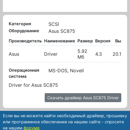
Категория
SCSI
Оборудование
Asus SC875
Производитель
Наименование
Размер
Версия
Вылож
5.92
Asus
Driver
4.3
20.10.2
Мб
Операционная
MS-DOS, Novell
система
Driver for Asus SC875
Скачать драйвер Asus SC875 Driver
Если вы не можете найти необходимый драйвер, прошивку
или программное обеспечение на нашем сайте - спросите
на нашем
форуме