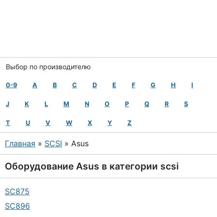
Выбор по производителю
0-9
A
B
C
D
E
F
G
H
I
J
K
L
M
N
O
P
Q
R
S
T
U
V
W
X
Y
Z
Главная
»
SCSI
» Asus
Оборудование
Asus
в категории
scsi
SC875
SC896