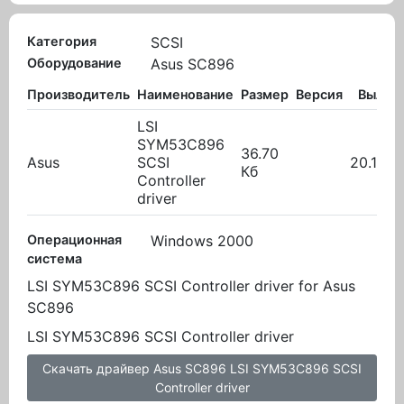
Категория
SCSI
Оборудование
Asus SC896
Производитель
Наименование
Размер
Версия
Вылож
LSI
SYM53C896
36.70
Asus
SCSI
20.10.2
Кб
Controller
driver
Операционная
Windows 2000
система
LSI SYM53C896 SCSI Controller driver for Asus
SC896
LSI SYM53C896 SCSI Controller driver
Скачать драйвер Asus SC896 LSI SYM53C896 SCSI
Controller driver