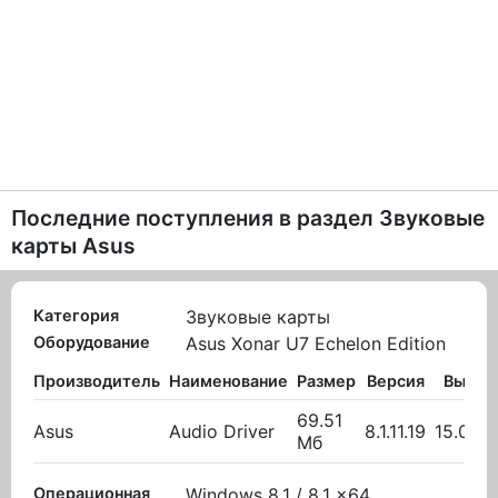
Последние поступления в раздел
Звуковые
карты Asus
Категория
Звуковые карты
Оборудование
Asus Xonar U7 Echelon Edition
Производитель
Наименование
Размер
Версия
Вылож
69.51
Asus
Audio Driver
8.1.11.19
15.09.
Мб
Операционная
Windows 8.1 / 8.1 x64