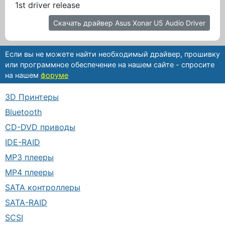
1st driver release
Скачать драйвер Asus Xonar U5 Audio Driver
Если вы не можете найти необходимый драйвер, прошивку
или программное обеспечение на нашем сайте - спросите
на нашем
форуме
3D Принтеры
Bluetooth
CD-DVD приводы
IDE-RAID
MP3 плееры
MP4 плееры
SATA контроллеры
SATA-RAID
SCSI