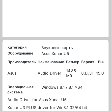
Категория
Звуковые карты
Оборудование
Asus Xonar U5
Производитель
Наименование
Размер
Версия
Вылож
14.88
Asus
Audio Driver
8.1.1.31
15.09.2
Мб
Операционная
Windows 8.1 / 8.1 x64
система
Audio Driver for Asus Xonar U5
Xonar U3 PLUS driver for Win8.1 32/64 bit