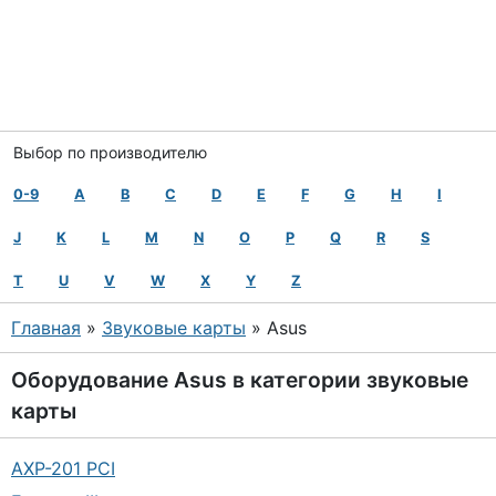
Выбор по производителю
0-9
A
B
C
D
E
F
G
H
I
J
K
L
M
N
O
P
Q
R
S
T
U
V
W
X
Y
Z
Главная
»
Звуковые карты
» Asus
Оборудование
Asus
в категории
звуковые
карты
AXP-201 PCI