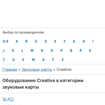
Выбор по производителю
0-9
A
B
C
D
E
F
G
H
I
J
K
L
M
N
O
P
Q
R
S
T
U
V
W
X
Y
Z
Главная
»
Звуковые карты
» Creative
Оборудование
Creative
в категории
звуковые карты
16 PCI