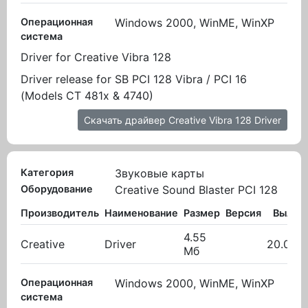
Операционная
Windows 2000, WinME, WinXP
система
Driver for Creative Vibra 128
Driver release for SB PCI 128 Vibra / PCI 16
(Models CT 481x & 4740)
Скачать драйвер Creative Vibra 128 Driver
Категория
Звуковые карты
Оборудование
Creative Sound Blaster PCI 128
Производитель
Наименование
Размер
Версия
Вылож
4.55
Creative
Driver
20.03.2
Мб
Операционная
Windows 2000, WinME, WinXP
система