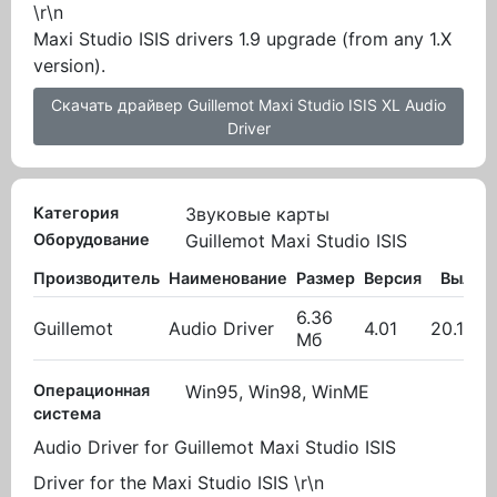
\r\n
Maxi Studio ISIS drivers 1.9 upgrade (from any 1.X
version).
Скачать драйвер Guillemot Maxi Studio ISIS XL Audio
Driver
Категория
Звуковые карты
Оборудование
Guillemot Maxi Studio ISIS
Производитель
Наименование
Размер
Версия
Вылож
6.36
Guillemot
Audio Driver
4.01
20.10.2
Мб
Операционная
Win95, Win98, WinME
система
Audio Driver for Guillemot Maxi Studio ISIS
Driver for the Maxi Studio ISIS \r\n