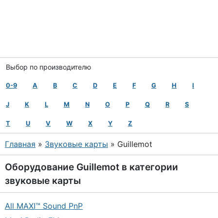
Выбор по производителю
0-9
A
B
C
D
E
F
G
H
I
J
K
L
M
N
O
P
Q
R
S
T
U
V
W
X
Y
Z
Главная
»
Звуковые карты
» Guillemot
Оборудование
Guillemot
в категории
звуковые карты
All MAXI™ Sound PnP