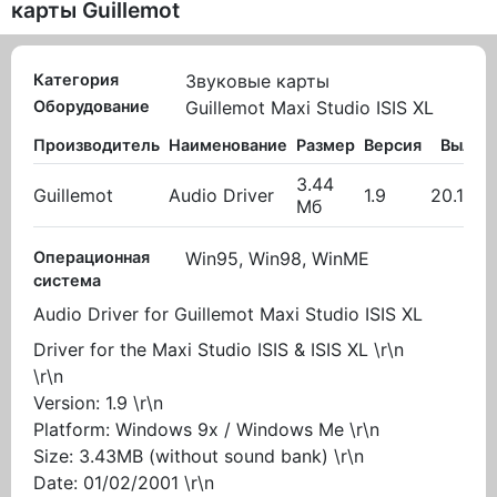
карты Guillemot
Категория
Звуковые карты
Оборудование
Guillemot Maxi Studio ISIS XL
Производитель
Наименование
Размер
Версия
Вылож
3.44
Guillemot
Audio Driver
1.9
20.10.2
Мб
Операционная
Win95, Win98, WinME
система
Audio Driver for Guillemot Maxi Studio ISIS XL
Driver for the Maxi Studio ISIS & ISIS XL \r\n
\r\n
Version: 1.9 \r\n
Platform: Windows 9x / Windows Me \r\n
Size: 3.43MB (without sound bank) \r\n
Date: 01/02/2001 \r\n