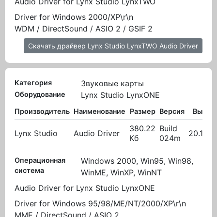
Audio Driver for Lynx Studio LynxTWO
Driver for Windows 2000/XP\r\n
WDM / DirectSound / ASIO 2 / GSIF 2
Скачать драйвер Lynx Studio LynxTWO Audio Driver
Категория
Звуковые карты
Оборудование
Lynx Studio LynxONE
Производитель
Наименование
Размер
Версия
Вылож
380.22
Build
Lynx Studio
Audio Driver
20.10.2
Кб
024m
Операционная
Windows 2000, Win95, Win98,
система
WinME, WinXP, WinNT
Audio Driver for Lynx Studio LynxONE
Driver for Windows 95/98/ME/NT/2000/XP\r\n
MME / DirectSound / ASIO 2