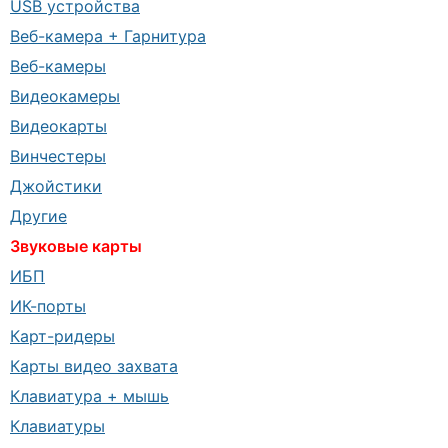
USB устройства
Веб-камера + Гарнитура
Веб-камеры
Видеокамеры
Видеокарты
Винчестеры
Джойстики
Другие
Звуковые карты
ИБП
ИК-порты
Карт-ридеры
Карты видео захвата
Клавиатура + мышь
Клавиатуры