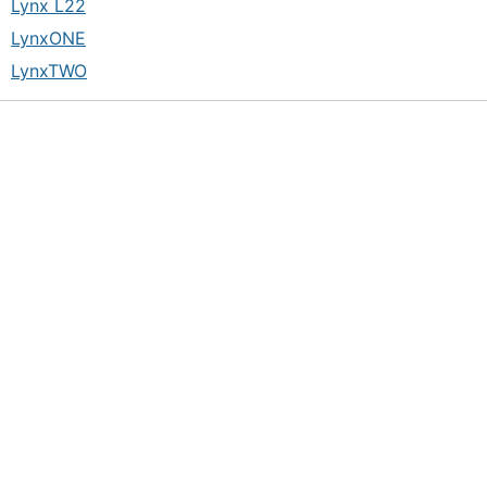
Lynx L22
LynxONE
LynxTWO