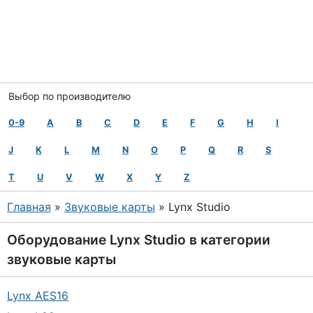
Выбор по производителю
0-9
A
B
C
D
E
F
G
H
I
J
K
L
M
N
O
P
Q
R
S
T
U
V
W
X
Y
Z
Главная
»
Звуковые карты
» Lynx Studio
Оборудование
Lynx Studio
в категории
звуковые карты
Lynx AES16