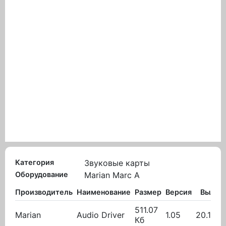
Категория
Звуковые карты
Оборудование
Marian Marc A
Производитель
Наименование
Размер
Версия
Вылож
511.07
Marian
Audio Driver
1.05
20.10.2
Кб