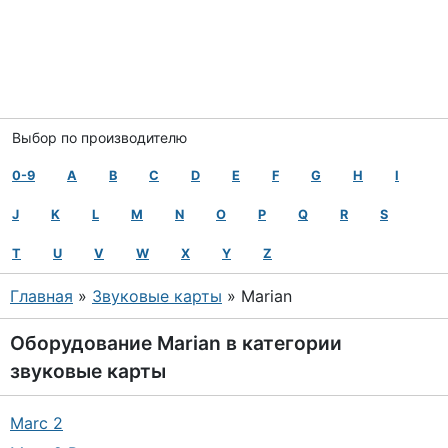
Выбор по производителю
0-9
A
B
C
D
E
F
G
H
I
J
K
L
M
N
O
P
Q
R
S
T
U
V
W
X
Y
Z
Главная
»
Звуковые карты
» Marian
Оборудование
Marian
в категории
звуковые карты
Marc 2