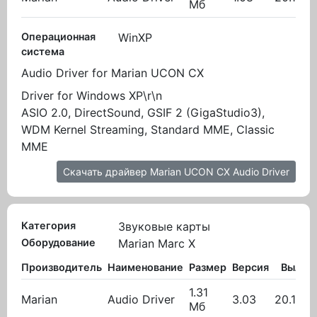
Мб
Операционная
WinXP
система
Audio Driver for Marian UCON CX
Driver for Windows XP\r\n
ASIO 2.0, DirectSound, GSIF 2 (GigaStudio3),
WDM Kernel Streaming, Standard MME, Classic
MME
Скачать драйвер Marian UCON CX Audio Driver
Категория
Звуковые карты
Оборудование
Marian Marc X
Производитель
Наименование
Размер
Версия
Вылож
1.31
Marian
Audio Driver
3.03
20.10.2
Мб