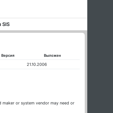
 SIS
Версия
Выложен
21.10.2006
ard maker or system vendor may need or