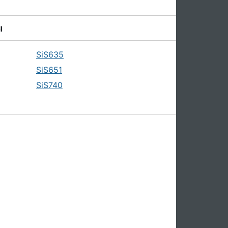
ы
SiS635
SiS651
SiS740