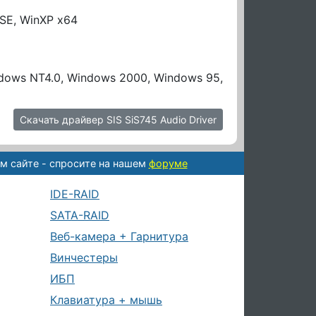
8SE, WinXP x64
indows NT4.0, Windows 2000, Windows 95,
Скачать драйвер SIS SiS745 Audio Driver
м сайте - спросите на нашем
форуме
IDE-RAID
SATA-RAID
Веб-камера + Гарнитура
Винчестеры
ИБП
Клавиатура + мышь