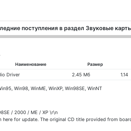
ледние поступления в раздел
Звуковые карты
s
Наименование
Размер
io Driver
2.45 Мб
1.14
in95, Win98, WinME, WinXP, Win98SE, WinNT
98SE / 2000 / ME / XP \r\n
 here for update. The original CD title provided from bo