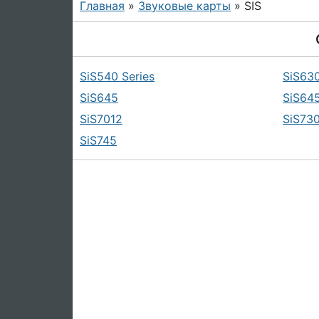
Главная
»
Звуковые карты
» SIS
SiS540 Series
SiS630
SiS645
SiS64
SiS7012
SiS730
SiS745