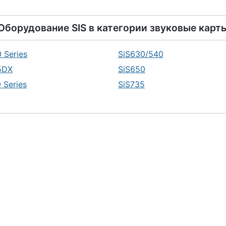
Оборудование
SIS
в категории
звуковые карт
 Series
SiS630/540
5DX
SiS650
 Series
SiS735