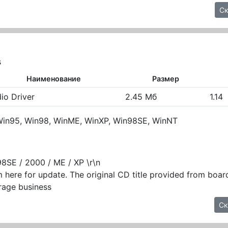
Ск
s
Наименование
Размер
io Driver
2.45 Мб
1.14
in95, Win98, WinME, WinXP, Win98SE, WinNT
98SE / 2000 / ME / XP \r\n
 here for update. The original CD title provided from bo
rage business
Ск