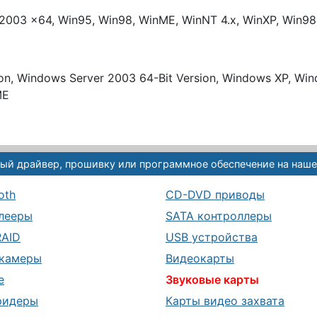
2003 x64, Win95, Win98, WinME, WinNT 4.x, WinXP, Win9
tion, Windows Server 2003 64-Bit Version, Windows XP, W
ME
ый драйвер, прошивку или программное обеспечение на наше
oth
CD-DVD приводы
лееры
SATA контроллеры
RAID
USB устройства
камеры
Видеокарты
е
Звуковые карты
ридеры
Карты видео захвата