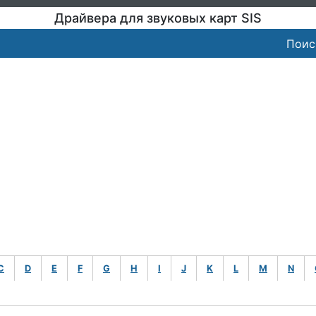
Драйвера для звуковых карт SIS
Поис
C
D
E
F
G
H
I
J
K
L
M
N