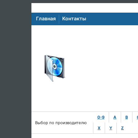
Главная
Контакты
0-9
A
B
Выбор по производителю
X
Y
Z