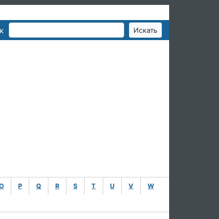
к
O
P
Q
R
S
T
U
V
W