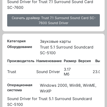
Sound Driver for Trust 7.1 Surround Sound Card
SC-7600
Скачать драйвер Trust 7.1 Surround Sound Card SC-
7600 Sound Driver
Категория
Звуковые карты
Оборудование
Trust 5.1 Surround Soundcard
SC-5100
Производитель
Наименование
Размер
Версия
Вылож
3.17
Trust
Sound Driver
23.09.
Мб
Операционная
Windows 2000, Win98, WinME,
система
WinXP
Sound Driver for Trust 5.1 Surround Soundcard
SC-5100