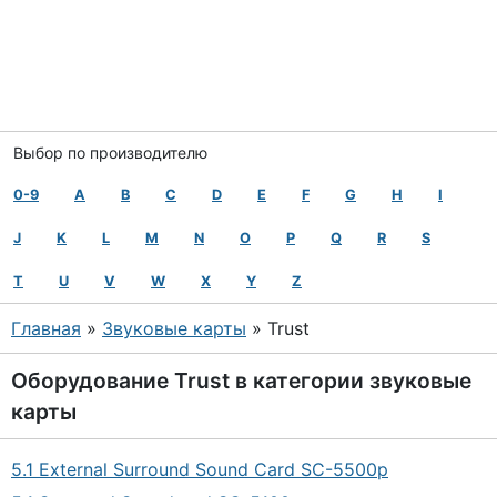
Выбор по производителю
0-9
A
B
C
D
E
F
G
H
I
J
K
L
M
N
O
P
Q
R
S
T
U
V
W
X
Y
Z
Главная
»
Звуковые карты
» Trust
Оборудование
Trust
в категории
звуковые
карты
5.1 External Surround Sound Card SC-5500p