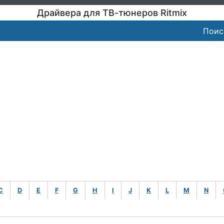
Драйвера для ТВ-тюнеров Ritmix
Поис
C
D
E
F
G
H
I
J
K
L
M
N