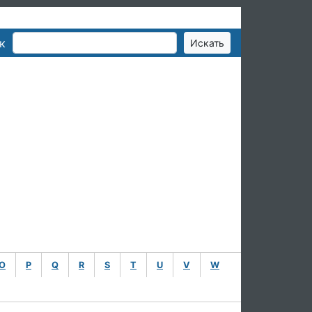
к
O
P
Q
R
S
T
U
V
W