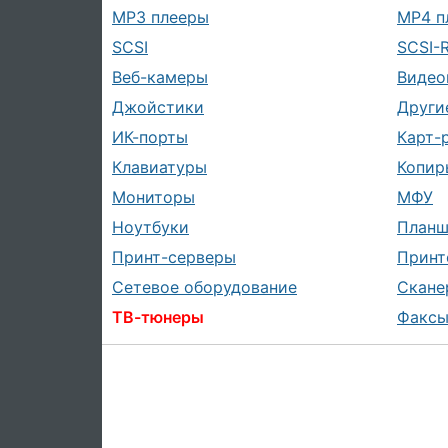
MP3 плееры
MP4 п
SCSI
SCSI-
Веб-камеры
Видео
Джойстики
Други
ИК-порты
Карт-
Клавиатуры
Копир
Мониторы
МФУ
Ноутбуки
План
Принт-серверы
Принт
Сетевое оборудование
Скане
ТВ-тюнеры
Факс