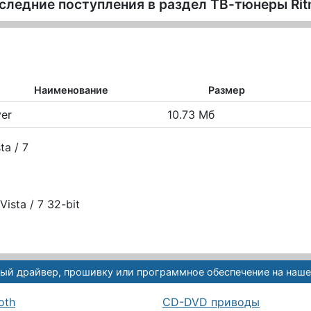
следние поступления в раздел
ТВ-тюнеры Rit
Наименование
Размер
ver
10.73 Мб
ta / 7
sta / 7 32-bit
ый драйвер, прошивку или программное обеспечение на наше
oth
CD-DVD приводы