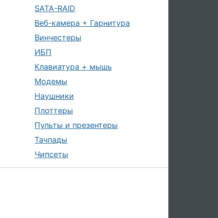
SATA-RAID
Веб-камера + Гарнитура
Винчестеры
ИБП
Клавиатура + мышь
Модемы
Наушники
Плоттеры
Пульты и презентеры
Тачпады
Чипсеты