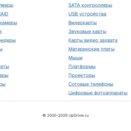
лееры
SATA контроллеры
RAID
USB устройства
камеры
Видеокарты
е
Звуковые карты
ридеры
Карты видео захвата
ы
Материнские платы
Мыши
шеты
Платформы
еры
Проекторы
ры
Сотовые телефоны
ы
Цифровые фотоаппараты
© 2000-2026 UpDriver.ru