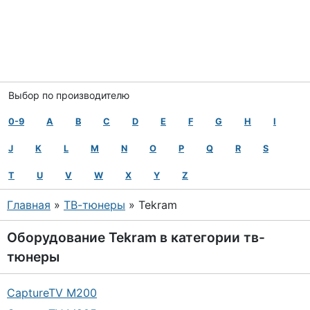
Выбор по производителю
0-9
A
B
C
D
E
F
G
H
I
J
K
L
M
N
O
P
Q
R
S
T
U
V
W
X
Y
Z
Главная
»
ТВ-тюнеры
» Tekram
Оборудование
Tekram
в категории
тв-
тюнеры
CaptureTV M200