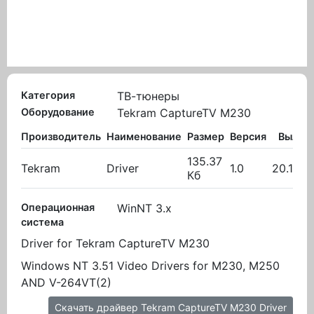
Категория
ТВ-тюнеры
Оборудование
Tekram CaptureTV M230
Производитель
Наименование
Размер
Версия
Вылож
135.37
Tekram
Driver
1.0
20.10.2
Кб
Операционная
WinNT 3.x
система
Driver for Tekram CaptureTV M230
Windows NT 3.51 Video Drivers for M230, M250
AND V-264VT(2)
Скачать драйвер Tekram CaptureTV M230 Driver