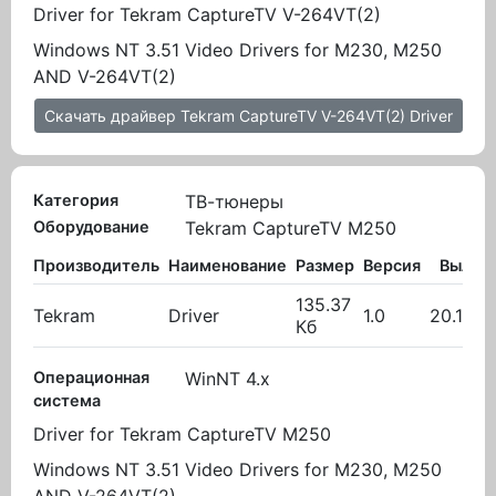
Driver for Tekram CaptureTV V-264VT(2)
Windows NT 3.51 Video Drivers for M230, M250
AND V-264VT(2)
Скачать драйвер Tekram CaptureTV V-264VT(2) Driver
Категория
ТВ-тюнеры
Оборудование
Tekram CaptureTV M250
Производитель
Наименование
Размер
Версия
Вылож
135.37
Tekram
Driver
1.0
20.10.2
Кб
Операционная
WinNT 4.x
система
Driver for Tekram CaptureTV M250
Windows NT 3.51 Video Drivers for M230, M250