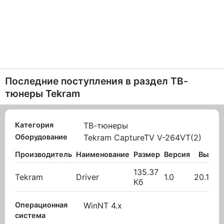
Последние поступления в раздел
ТВ-
тюнеры Tekram
Категория
ТВ-тюнеры
Оборудование
Tekram CaptureTV V-264VT(2)
Производитель
Наименование
Размер
Версия
Вылож
135.37
Tekram
Driver
1.0
20.10.2
Кб
Операционная
WinNT 4.x
система