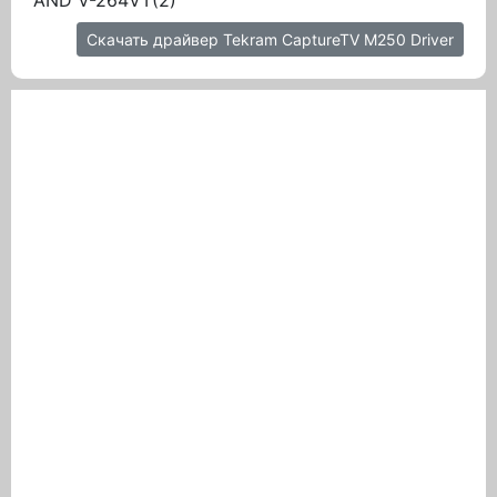
AND V-264VT(2)
Скачать драйвер Tekram CaptureTV M250 Driver