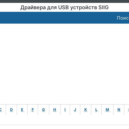
Драйвера для USB устройств SIIG
Поис
C
D
E
F
G
H
I
J
K
L
M
N