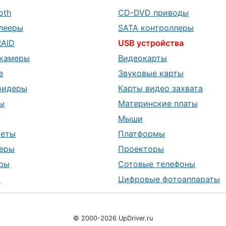
oth
CD-DVD приводы
лееры
SATA контроллеры
RAID
USB устройства
камеры
Видеокарты
е
Звуковые карты
ридеры
Карты видео захвата
ы
Материнские платы
Мыши
шеты
Платформы
еры
Проекторы
ры
Сотовые телефоны
ы
Цифровые фотоаппараты
© 2000-2026 UpDriver.ru