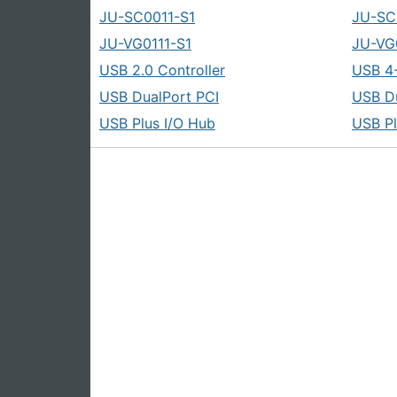
JU-SC0011-S1
JU-SC
JU-VG0111-S1
JU-VG
USB 2.0 Controller
USB 4
USB DualPort PCI
USB D
USB Plus I/O Hub
USB Pl