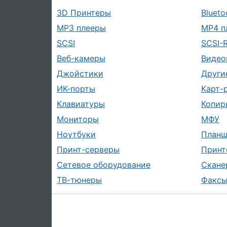
3D Принтеры
Blueto
MP3 плееры
MP4 п
SCSI
SCSI-
Веб-камеры
Видео
Джойстики
Други
ИК-порты
Карт-
Клавиатуры
Копир
Мониторы
МФУ
Ноутбуки
План
Принт-серверы
Принт
Сетевое оборудование
Скане
ТВ-тюнеры
Факс