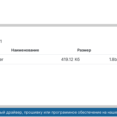
1
Наименование
Размер
er
419.12 Кб
1.8b
ый драйвер, прошивку или программное обеспечение на наше