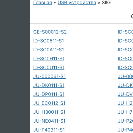
Главная
»
USB устройства
» SIIG
CE-S00012-S2
ID-SC
ID-SC0611-S1
ID-SC0
ID-SC0A11-S1
ID-SC
ID-SC0H11-S1
ID-SC0
ID-SC0U11-S1
ID-SC
JU-000061-S1
JU-00
JU-DK0111-S1
JU-DK
JU-DP0111-S1
JU-DV
JU-EC0112-S1
JU-H2
JU-H30011-S1
JU-H7
JU-NE0411-S1
JU-P2
JU-P40311-S1
JU-P4