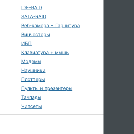
IDE-RAID
SATA-RAID
Веб-камера + Гарнитура
Винчестеры
ИБП
Клавиатура + мышь
Модемы
Наушники
Плоттеры
Пульты и презентеры
Тачпады
Чипсеты