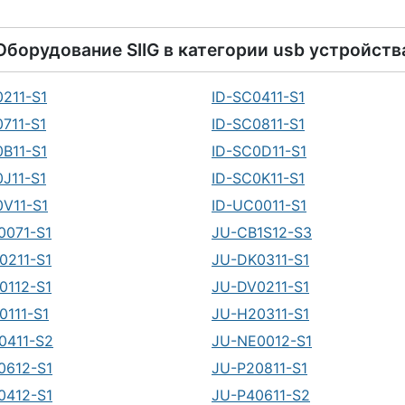
Оборудование
SIIG
в категории
usb устройств
0211-S1
ID-SC0411-S1
711-S1
ID-SC0811-S1
0B11-S1
ID-SC0D11-S1
J11-S1
ID-SC0K11-S1
0V11-S1
ID-UC0011-S1
0071-S1
JU-CB1S12-S3
0211-S1
JU-DK0311-S1
0112-S1
JU-DV0211-S1
0111-S1
JU-H20311-S1
0411-S2
JU-NE0012-S1
0612-S1
JU-P20811-S1
0412-S1
JU-P40611-S2