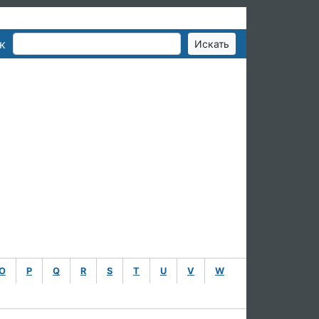
к
O
P
Q
R
S
T
U
V
W