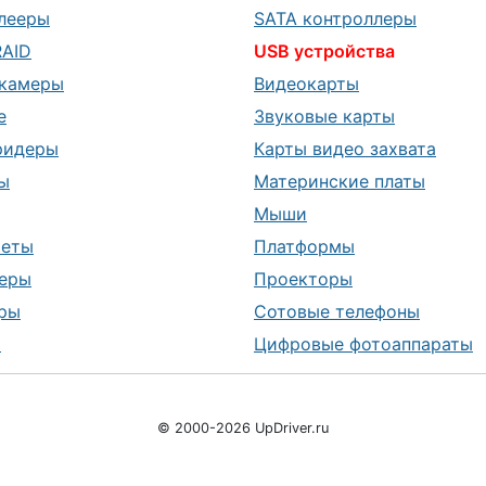
лееры
SATA контроллеры
RAID
USB устройства
камеры
Видеокарты
е
Звуковые карты
ридеры
Карты видео захвата
ы
Материнские платы
Мыши
шеты
Платформы
еры
Проекторы
ры
Сотовые телефоны
ы
Цифровые фотоаппараты
© 2000-2026 UpDriver.ru