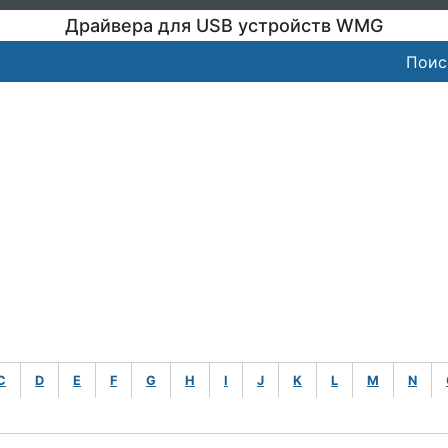
Драйвера для USB устройств WMG
Поис
C
D
E
F
G
H
I
J
K
L
M
N