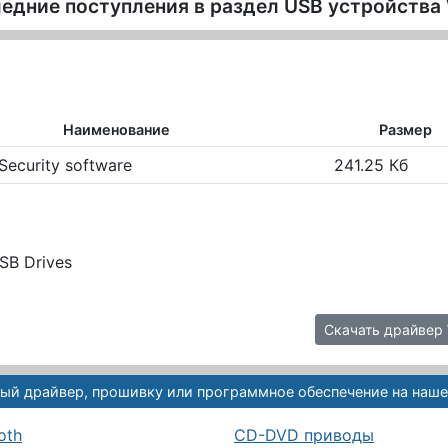
едние поступления в раздел
USB устройств
Наименование
Размер
 Security software
241.25 Кб
USB Drives
Скачать драйвер W
ый драйвер, прошивку или программное обеспечение на наше
oth
CD-DVD приводы