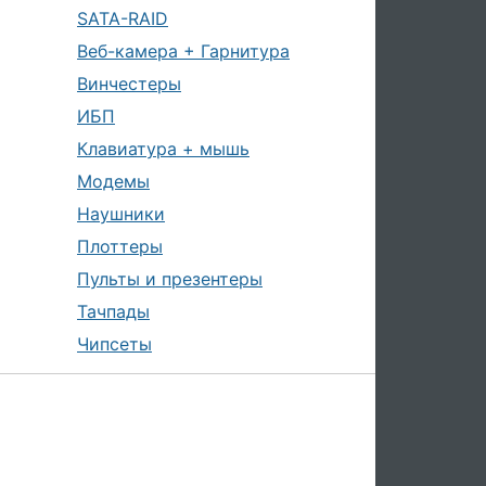
SATA-RAID
Веб-камера + Гарнитура
Винчестеры
ИБП
Клавиатура + мышь
Модемы
Наушники
Плоттеры
Пульты и презентеры
Тачпады
Чипсеты