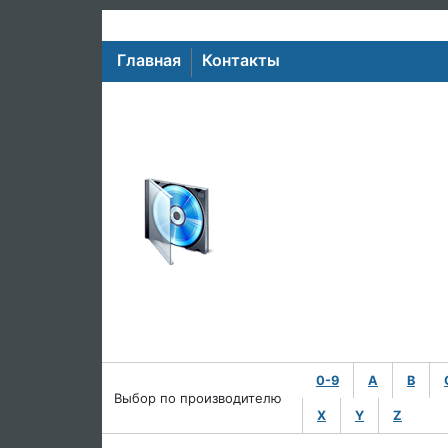
Главная
Контакты
0-9
A
B
Выбор по производителю
X
Y
Z