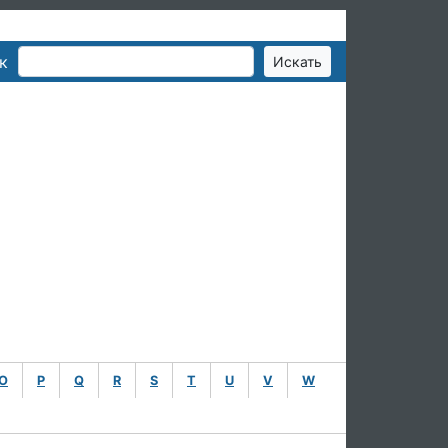
к
O
P
Q
R
S
T
U
V
W