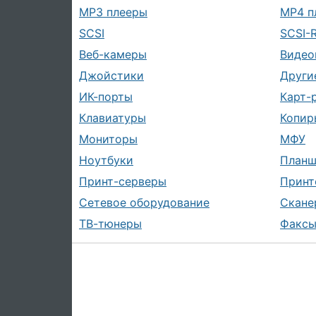
MP3 плееры
MP4 п
SCSI
SCSI-
Веб-камеры
Видео
Джойстики
Други
ИК-порты
Карт-
Клавиатуры
Копир
Мониторы
МФУ
Ноутбуки
План
Принт-серверы
Принт
Сетевое оборудование
Скане
ТВ-тюнеры
Факс