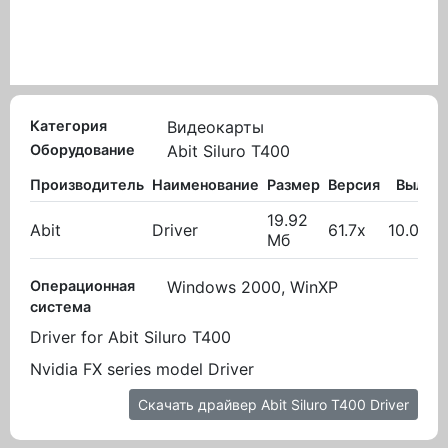
Категория
Видеокарты
Оборудование
Abit Siluro T400
Производитель
Наименование
Размер
Версия
Вылож
19.92
Abit
Driver
61.7x
10.02.2
Мб
Операционная
Windows 2000, WinXP
система
Driver for Abit Siluro T400
Nvidia FX series model Driver
Скачать драйвер Abit Siluro T400 Driver