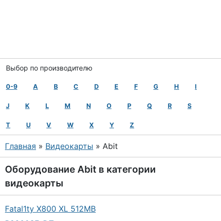
Выбор по производителю
0-9
A
B
C
D
E
F
G
H
I
J
K
L
M
N
O
P
Q
R
S
T
U
V
W
X
Y
Z
Главная
»
Видеокарты
» Abit
Оборудование
Abit
в категории
видеокарты
Fatal1ty X800 XL 512MB