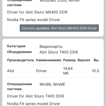
Windows 2000, WinXP
система
Driver for Abit Siluro MX400 DDR
Nvidia FX series model Driver
Скачать драйвер Abit Siluro MX400 DDR Driver
Категория
Видеокарты
Оборудование
Abit Siluro T400 DDR
Производитель
Наименование
Размер
Версия
Вылож
14.64
Abit
Driver
10.02.2
Мб
Операционная
Win98, WinME
система
Driver for Abit Siluro T400 DDR
Nvidia FX series model Driver