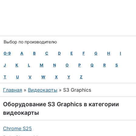
Выбор по производителю
0-9
A
B
C
D
E
F
G
H
I
J
K
L
M
N
O
P
Q
R
S
T
U
V
W
X
Y
Z
Главная
»
Видеокарты
» S3 Graphics
Оборудование
S3 Graphics
в категории
видеокарты
Chrome S25