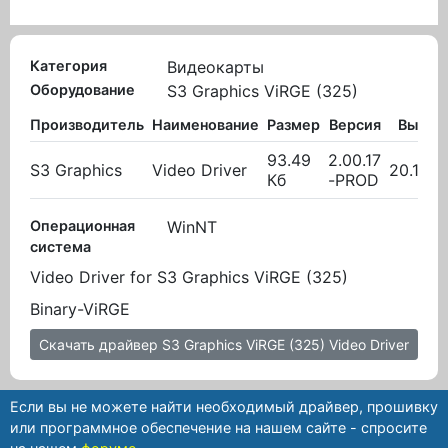
Категория
Видеокарты
Оборудование
S3 Graphics ViRGE (325)
Производитель
Наименование
Размер
Версия
Вылож
93.49
2.00.17
S3 Graphics
Video Driver
20.10.2
Кб
-PROD
Операционная
WinNT
система
Video Driver for S3 Graphics ViRGE (325)
Binary-ViRGE
Скачать драйвер S3 Graphics ViRGE (325) Video Driver
Если вы не можете найти необходимый драйвер, прошивку
или программное обеспечение на нашем сайте - спросите