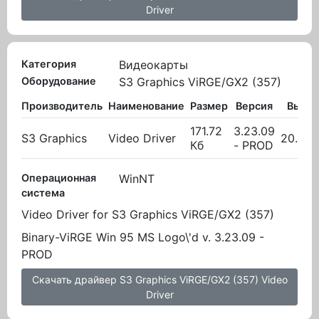
Driver
Категория
Видеокарты
Оборудование
S3 Graphics ViRGE/GX2 (357)
Производитель
Наименование
Размер
Версия
Выло
171.72
3.23.09
S3 Graphics
Video Driver
20.10.
Кб
- PROD
Операционная
WinNT
система
Video Driver for S3 Graphics ViRGE/GX2 (357)
Binary-ViRGE Win 95 MS Logo\'d v. 3.23.09 -
PROD
Скачать драйвер S3 Graphics ViRGE/GX2 (357) Video
Driver