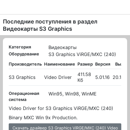
Последние поступления в раздел
Видеокарты S3 Graphics
Категория
Видеокарты
Оборудование
S3 Graphics ViRGE/MXC (240)
Производитель
Наименование
Размер
Версия
Вылож
411.58
S3 Graphics
Video Driver
5.01.16
20.10.2
Кб
Операционная
Win95, Win98, WinME
система
Video Driver for S3 Graphics ViRGE/MXC (240)
Binary MXC Win 9x Production.
Скачать драйвер S3 Graphics ViRGE/MXC (240) Video