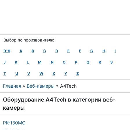
Выбор по производителю
0-9
A
B
C
D
E
F
G
H
I
J
K
L
M
N
O
P
Q
R
S
T
U
V
W
X
Y
Z
Главная
»
Веб-камеры
» A4Tech
Оборудование
A4Tech
в категории
веб-
камеры
PK-130MG