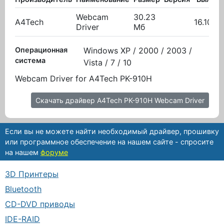
Webcam
30.23
A4Tech
16.10.2
Driver
Мб
Операционная
Windows XP / 2000 / 2003 /
система
Vista / 7 / 10
Webcam Driver for A4Tech PK-910H
Скачать драйвер A4Tech PK-910H Webcam Driver
Если вы не можете найти необходимый драйвер, прошивку
или программное обеспечение на нашем сайте - спросите
на нашем
форуме
3D Принтеры
Bluetooth
CD-DVD приводы
IDE-RAID