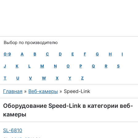
Выбор по производителю
0-9
A
B
C
D
E
F
G
H
I
J
K
L
M
N
O
P
Q
R
S
T
U
V
W
X
Y
Z
Главная
»
Веб-камеры
» Speed-Link
Оборудование
Speed-Link
в категории
веб-
камеры
SL-6810