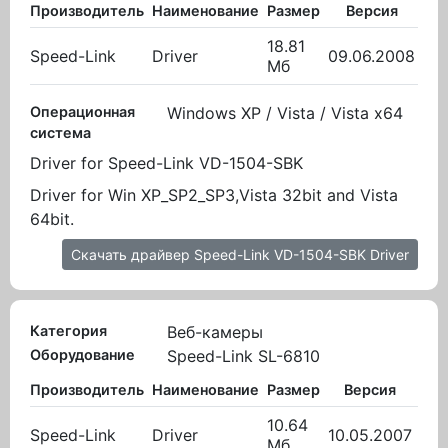
Производитель
Наименование
Размер
Версия
Вы
18.81
Speed-Link
Driver
09.06.2008
31.
Мб
Операционная
Windows XP / Vista / Vista x64
система
Driver for Speed-Link VD-1504-SBK
Driver for Win XP_SP2_SP3,Vista 32bit and Vista
64bit.
Скачать драйвер Speed-Link VD-1504-SBK Driver
Категория
Веб-камеры
Оборудование
Speed-Link SL-6810
Производитель
Наименование
Размер
Версия
Вы
10.64
Speed-Link
Driver
10.05.2007
31.
Мб