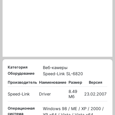
Категория
Веб-камеры
Оборудование
Speed-Link SL-6820
Производитель
Наименование
Размер
Версия
Вы
8.49
Speed-Link
Driver
23.02.2007
31.
Мб
Операционная
Windows 98 / ME / XP / 2000 /
система
XP x64 / Vista / Vista x64