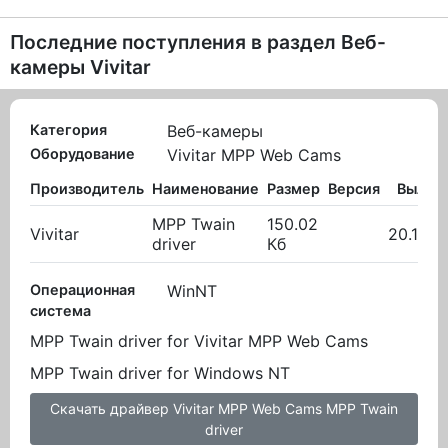
Последние поступления в раздел
Веб-
камеры Vivitar
Категория
Веб-камеры
Оборудование
Vivitar MPP Web Cams
Производитель
Наименование
Размер
Версия
Вылож
MPP Twain
150.02
Vivitar
20.10.2
driver
Кб
Операционная
WinNT
система
MPP Twain driver for Vivitar MPP Web Cams
MPP Twain driver for Windows NT
Скачать драйвер Vivitar MPP Web Cams MPP Twain
driver