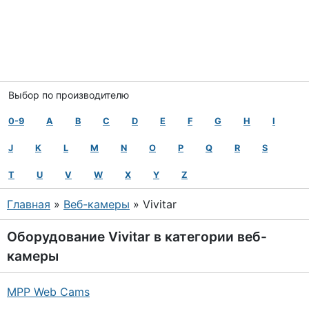
Выбор по производителю
0-9
A
B
C
D
E
F
G
H
I
J
K
L
M
N
O
P
Q
R
S
T
U
V
W
X
Y
Z
Главная
»
Веб-камеры
» Vivitar
Оборудование
Vivitar
в категории
веб-
камеры
MPP Web Cams