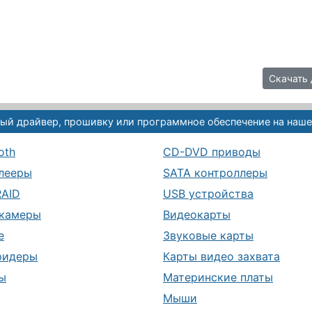
Скачать 
ый драйвер, прошивку или программное обеспечение на наше
oth
CD-DVD приводы
лееры
SATA контроллеры
RAID
USB устройства
камеры
Видеокарты
е
Звуковые карты
ридеры
Карты видео захвата
ы
Материнские платы
Мыши