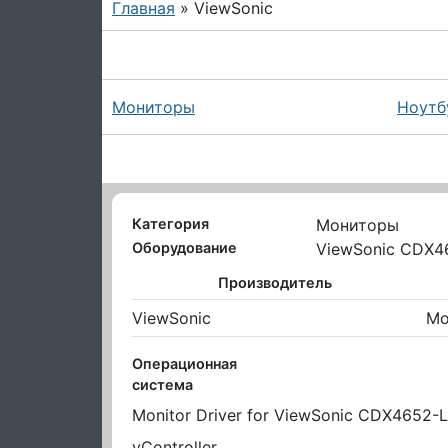
Главная
» ViewSonic
Мониторы
Ноутб
Категория
Мониторы
Оборудование
ViewSonic CDX4
Производитель
ViewSonic
Mo
Операционная
система
Monitor Driver for ViewSonic CDX4652-L
vController