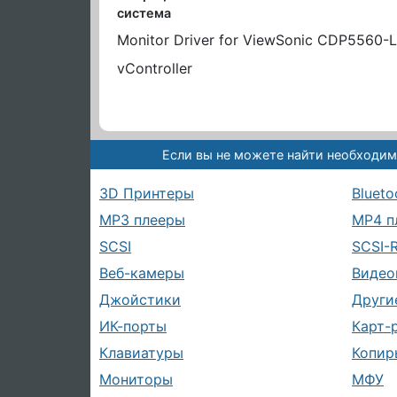
система
Monitor Driver for ViewSonic CDP5560-L
vController
Если вы не можете найти необходим
3D Принтеры
Blueto
MP3 плееры
MP4 п
SCSI
SCSI-
Веб-камеры
Видео
Джойстики
Други
ИК-порты
Карт-
Клавиатуры
Копир
Мониторы
МФУ