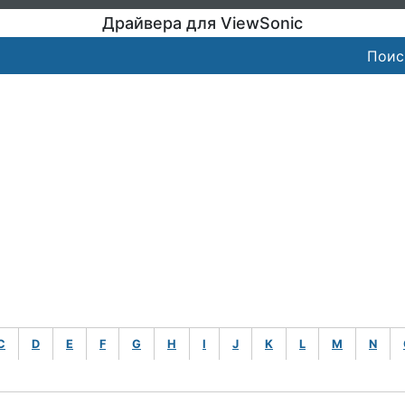
Драйвера для ViewSonic
Поис
C
D
E
F
G
H
I
J
K
L
M
N