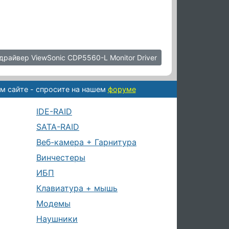
драйвер ViewSonic CDP5560-L Monitor Driver
м сайте - спросите на нашем
форуме
IDE-RAID
SATA-RAID
Веб-камера + Гарнитура
Винчестеры
ИБП
Клавиатура + мышь
Модемы
Наушники