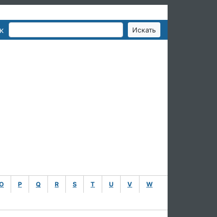
к
O
P
Q
R
S
T
U
V
W