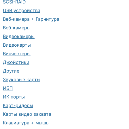
SCSI-RAID
USB устройства
Веб-камера + Гарнитура
Веб-камеры
Видеокамеры
Видеокарты
Винчестеры
Джойстики
Другие
Звуковые карты
ИБП
ИК-порты
Карт-ридеры
Карты видео захвата
Клавиатура + мышь