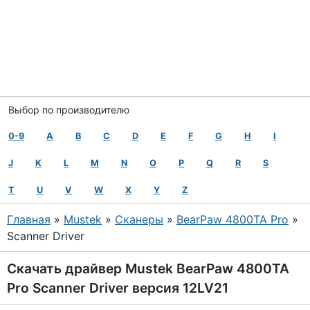
Выбор по производителю
0-9
A
B
C
D
E
F
G
H
I
J
K
L
M
N
O
P
Q
R
S
T
U
V
W
X
Y
Z
Главная
»
Mustek
»
Сканеры
»
BearPaw 4800TA Pro
»
Scanner Driver
Скачать драйвер Mustek BearPaw 4800TA
Pro Scanner Driver версия 12LV21