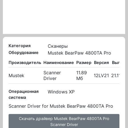
Категория
Сканеры
Оборудование
Mustek BearPaw 4800TA Pro
Производитель
Наименование
Размер
Версия
Вылож
Scanner
11.89
Mustek
12LV21
21.11.20
Driver
Мб
Операционная
Windows XP
система
Scanner Driver for Mustek BearPaw 4800TA Pro
Скачать драйвер Mustek BearPaw 4800TA Pro
Scanner Driver