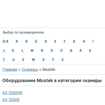
Выбор по производителю
0-9
A
B
C
D
E
F
G
H
I
J
K
L
M
N
O
P
Q
R
S
T
U
V
W
X
Y
Z
Главная
»
Сканеры
» Mustek
Оборудование
Mustek
в категории
сканеры
A3 1200HS
A3 1200S