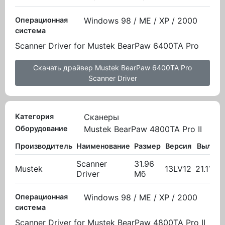
Операционная
Windows 98 / ME / XP / 2000
система
Scanner Driver for Mustek BearPaw 6400TA Pro
Скачать драйвер Mustek BearPaw 6400TA Pro
Scanner Driver
Категория
Сканеры
Оборудование
Mustek BearPaw 4800TA Pro II
Производитель
Наименование
Размер
Версия
Вылож
Scanner
31.96
Mustek
13LV12
21.11.20
Driver
Мб
Операционная
Windows 98 / ME / XP / 2000
система
Scanner Driver for Mustek BearPaw 4800TA Pro II