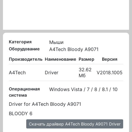
Категория
Мыши
Оборудование
A4Tech Bloody A9071
Производитель
Наименование
Размер
Версия
В
32.62
A4Tech
Driver
V2018.1005
03.
Мб
Операционная
Windows Vista / 7 / 8 / 8.1 / 10
система
Driver for A4Tech Bloody A9071
BLOODY 6
Скачать драйвер A4Tech Bloody A9071 Driver