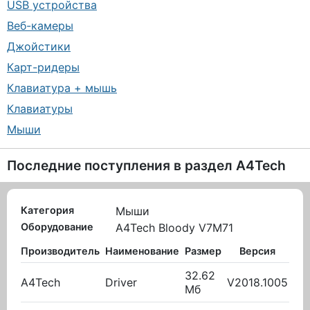
USB устройства
Веб-камеры
Джойстики
Карт-ридеры
Клавиатура + мышь
Клавиатуры
Мыши
Последние поступления в раздел
A4Tech
Категория
Мыши
Оборудование
A4Tech Bloody V7M71
Производитель
Наименование
Размер
Версия
В
32.62
A4Tech
Driver
V2018.1005
03.
Мб