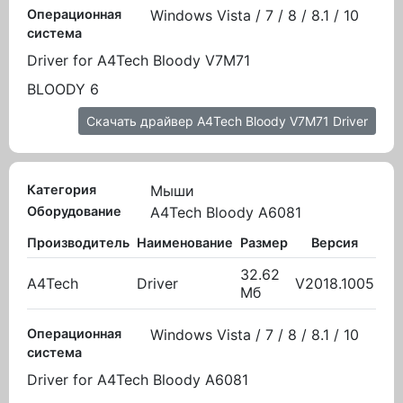
Операционная
Windows Vista / 7 / 8 / 8.1 / 10
система
Driver for A4Tech Bloody V7M71
BLOODY 6
Скачать драйвер A4Tech Bloody V7M71 Driver
Категория
Мыши
Оборудование
A4Tech Bloody A6081
Производитель
Наименование
Размер
Версия
В
32.62
A4Tech
Driver
V2018.1005
03.
Мб
Операционная
Windows Vista / 7 / 8 / 8.1 / 10
система
Driver for A4Tech Bloody A6081