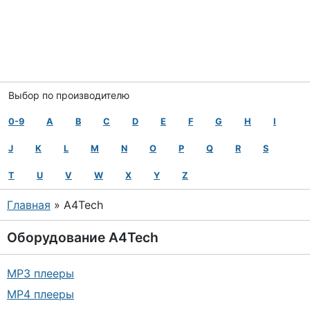
Выбор по производителю
0-9
A
B
C
D
E
F
G
H
I
J
K
L
M
N
O
P
Q
R
S
T
U
V
W
X
Y
Z
Главная
» A4Tech
Оборудование
A4Tech
MP3 плееры
MP4 плееры